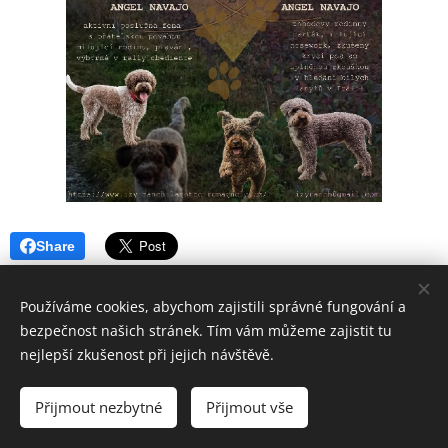
Share
Používáme cookies, abychom zajistili správné fungování a
bezpečnost našich stránek. Tím vám můžeme zajistit tu
nejlepší zkušenost při jejich návštěvě.
LAGOTTO ROMAGNOLO
— Izy Ranch —
Přijmout nezbytné
Přijmout vše
Vytvořeno službou
Webnode
Cookies