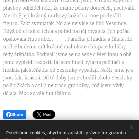
líbí jen obrovští kocouři. Nesměli jsme je rušit. Když ten
playboy odjížděl řekl, že máme pěkný domeček, pochválil
Merlině její krásný norkový kožich a mně pochválil
figuru. Fakt sympaťák. No ale nejvíce se líbil Yessince.
Když odjel tak si lehla a pořád na něj myslela. Jen pořád
opakovala Huuuubert❤️🐶. Panička jí hladila a říkala, že
určitě budeme mít krásné malinkaté chlupaté kuličky,
tedy štěňátka. Podívali jsme se na sebe s Merlinou a obě
jsme vypískli radostí. Já jsem hned byla na počítači a
hledala jak štěňátka od Yessinky vypadají. Našli jsme je a
jsou fakt krásná. Od té doby jsme chodili okolo Yessinky
po špičkách a ani jí nekradu granulky, což jsem vždy
dělala. Moc se všichni těšíme.
Share
Používáme cookies, abychom zajistili správné fungování a